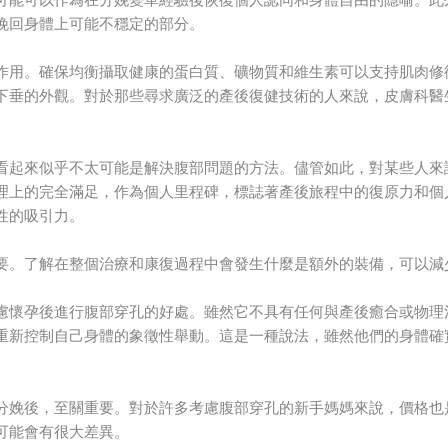
挽回身體上可能不穩定的部分。
作用。確保均衡攝取健康的蛋白質、礦物質和維生素可以支持肌肉修
下垂的外觀。對於那些尋求廣泛的產後復健技術的人來說，皮膚科醫
看起來似乎不太可能是解決腹部問題的方法。儘管如此，對某些人來
理上的完全滿足，作為個人里程碑，標誌著產後旅程中的復原力和個
性的吸引力。
要。了解在整個治療和康復過程中會發生什麼是額外的裝備，可以減
慮懷孕後進行腹部穿孔的好處。雖然它不具有任何與產後癒合或物理
重新控制自己身體的象徵性舉動。這是一種說法，雖然他們的身體確
分娩後，至關重要。對於許多考慮腹部穿孔的新手媽媽來說，價格也
可能會有很大差異。