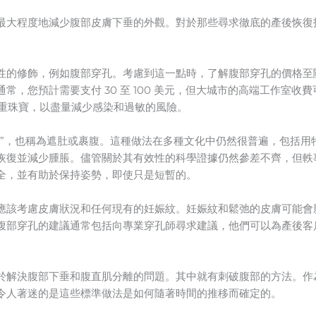
最大程度地減少腹部皮膚下垂的外觀。對於那些尋求徹底的產後恢復
性的修飾，例如腹部穿孔。考慮到這一點時，了解腹部穿孔的價格至
常，您預計需要支付 30 至 100 美元，但大城市的高端工作室
成的貴重珠寶，以盡量減少感染和過敏的風險。
肚”，也稱為遮肚或裹腹。這種做法在多種文化中仍然很普遍，包括用
恢復並減少腫脹。儘管關於其有效性的科學證據仍然參差不齊，但軼
全，並有助於保持姿勢，即使只是短暫的。
應該考慮皮膚狀況和任何現有的妊娠紋。妊娠紋和鬆弛的皮膚可能會
腹部穿孔的建議通常包括向專業穿孔師尋求建議，他們可以為產後客
於解決腹部下垂和腹直肌分離的問題。其中就有刺破腹部的方法。作
令人著迷的是這些標準做法是如何隨著時間的推移而確定的。