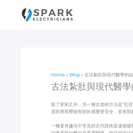
Skip
to
content
Home
Blog
古法紮肚與現代醫學的
古法紮肚與現代醫學
除了穿刺之外，另一種古老的方法是“扎
度的胃部壓縮有助於感覺更安全，並有助
一種更有趣但不常見的古代技術是連接腹
治療直肌分離沒有直接關係，但這些方法