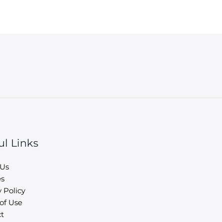
ul Links
 Us
es
 Policy
of Use
t