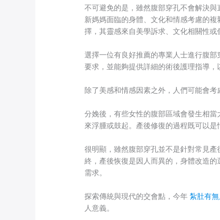
不可避免的是，雖然腹部穿孔不會解決與
新媽媽面臨的身體、文化和情感考慮的複
擇，其靈感來自美學訴求、文化相關性或
選擇一位有良好推薦的專業人士進行腹部
要求，並能夠提供詳細的術後護理指導，
除了美感和情感因素之外，人們可能會考
分娩後，有些女性的腹部區域會發生相當
來浮腫或鼓起。產後修復的過程既可以是
很明顯，雖然腹部穿孔並不是針對常見產
終，產後恢復是因人而異的，身體改造的
需求。
探索傳統與現代的交會點，今年
紮肚有無
人意義。