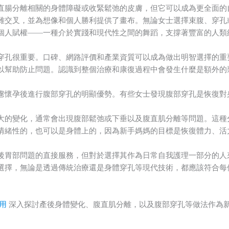
直腸分離相關的身體障礙或收緊鬆弛的皮膚，但它可以成為更全面的
雜交叉，並為想像和個人勝利提供了畫布。無論女士選擇束腹、穿孔
個人賦權——一種介於實踐和現代性之間的舞蹈，支撐著豐富的人類
穿孔很重要。口碑、網路評價和產業資質可以成為做出明智選擇的重
以幫助防止問題。認識到整個治療和康復過程中會發生什麼是額外的
慮懷孕後進行腹部穿孔的明顯優勢。有些女士發現腹部穿孔是恢復對
大的變化，通常會出現腹部鬆弛或下垂以及腹直肌分離等問題。這種
情緒性的，也可以是身體上的，因為新手媽媽的目標是恢復體力、活
後胃部問題的直接服務，但對於選擇其作為日常自我護理一部分的人
選擇，無論是透過傳統治療還是身體穿孔等現代技術，都應該符合每
用
深入探討產後身體變化、腹直肌分離，以及腹部穿孔等做法作為