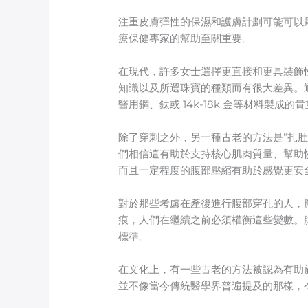
注重皮膚彈性的保濕和護膚計劃可能可以
療保健專家的幫助至關重要。
在現代，許多女士選擇更直接和更具裝飾
知識以及所選珠寶的種類而有很大差異。通
醫用鋼、鈦或 14k-18k 金等材料製
除了穿刺之外，另一種古老的方法是“扎
們相信這有助於支持核心肌肉質量、幫助
而且一定程度的腹部壓縮有助於感覺更安
對於那些考慮在產後進行腹部穿孔的人，
痕，人們在繼續之前必須權衡這些變數。
標準。
在文化上，有一些古老的方法被認為有助
並不像當今傳統醫學界普遍提及的那樣，