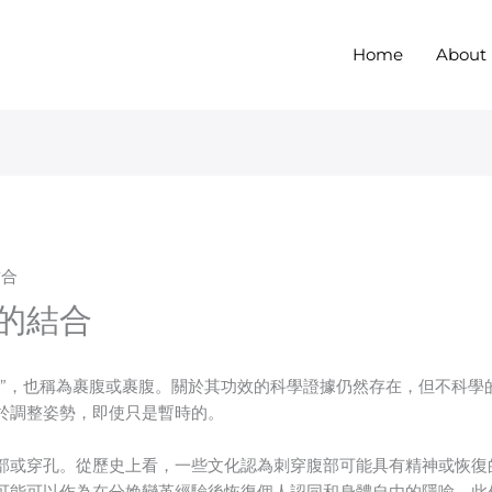
Home
About
結合
的結合
肚”，也稱為裹腹或裹腹。關於其功效的科學證據仍然存在，但不科學
於調整姿勢，即使只是暫時的。
部或穿孔。從歷史上看，一些文化認為刺穿腹部可能具有精神或恢復
可能可以作為在分娩變革經驗後恢復個人認同和身體自由的隱喻。此