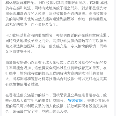
和休息設施相匹配。 HD 蚊帳因其高清網眼而聞名，它利用卓越
的存在感和氣流，同時有效地將蚊子拒之門外。對於那些優先考
慮保護和舒適度的人來說，這些蚊帳是合適的選擇。高清蚊帳提
供的清晰曝光使純自然光能夠過濾到該區域，創造一個積極且光
線充足的環境，而不會危及安全。
HD 蚊帳以其高清網眼而聞名，可提供優質的存在感和空氣流通，
同時有效地將蚊子拒之門外。高清蚊帳提供的清晰存在可以讓自
然光滲透到該區域，創造一個光線充足、令人愉悅的環境，同時
又不影響安全性。
由於氣候變遷仍然影響全球天氣模式，昆蟲及其攜帶的疾病的發
生率可能會增加，這使得安全網比以往任何時候都更加重要。在
行動中，對尖端有效的蚊蟲互聯網解決方案的需求預計將會擴
大。將感測器和智慧材料等技術結合到蚊帳中可以更好地提高其
有效性和使用者體驗。
在香港這個充滿活力的城市，面積昂貴且公共住宅普遍存在，蚊
帳已成為大都市生活的重要組成部分。
安裝蚊網
。香港公共房地
產的居民可以利用安裝的個人化蚊帳，該蚊帳與現有設施完美契
合，確保最佳安全性，並防止蚊蟲入侵。