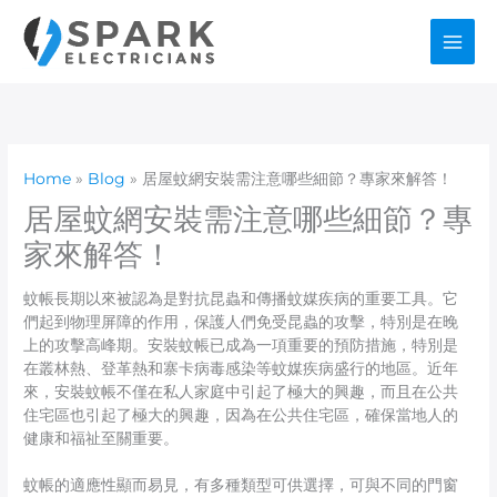
Skip
to
content
Home
Blog
居屋蚊網安裝需注意哪些細節？專家來解答！
居屋蚊網安裝需注意哪些細節？專
家來解答！
蚊帳長期以來被認為是對抗昆蟲和傳播蚊媒疾病的重要工具。它
們起到物理屏障的作用，保護人們免受昆蟲的攻擊，特別是在晚
上的攻擊高峰期。安裝蚊帳已成為一項重要的預防措施，特別是
在叢林熱、登革熱和寨卡病毒感染等蚊媒疾病盛行的地區。近年
來，安裝蚊帳不僅在私人家庭中引起了極大的興趣，而且在公共
住宅區也引起了極大的興趣，因為在公共住宅區，確保當地人的
健康和福祉至關重要。
蚊帳的適應性顯而易見，有多種類型可供選擇，可與不同的門窗