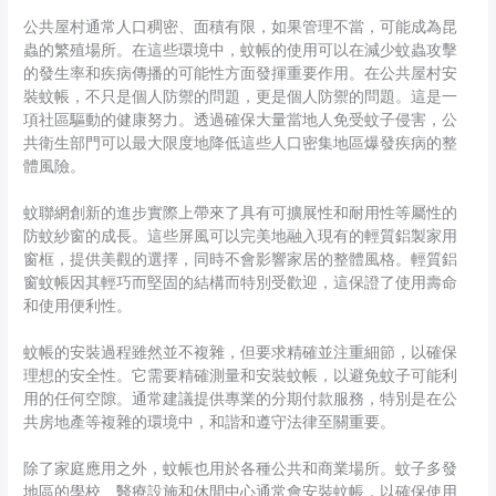
公共屋村通常人口稠密、面積有限，如果管理不當，可能成為昆
蟲的繁殖場所。在這些環境中，蚊帳的使用可以在減少蚊蟲攻擊
的發生率和疾病傳播的可能性方面發揮重要作用。在公共屋村安
裝蚊帳，不只是個人防禦的問題，更是個人防禦的問題。這是一
項社區驅動的健康努力。透過確保大量當地人免受蚊子侵害，公
共衛生部門可以最大限度地降低這些人口密集地區爆發疾病的整
體風險。
蚊聯網創新的進步實際上帶來了具有可擴展性和耐用性等屬性的
防蚊紗窗的成長。這些屏風可以完美地融入現有的輕質鋁製家用
窗框，提供美觀的選擇，同時不會影響家居的整體風格。輕質鋁
窗蚊帳因其輕巧而堅固的結構而特別受歡迎，這保證了使用壽命
和使用便利性。
蚊帳的安裝過程雖然並不複雜，但要求精確並注重細節，以確保
理想的安全性。它需要精確測量和安裝蚊帳，以避免蚊子可能利
用的任何空隙。通常建議提供專業的分期付款服務，特別是在公
共房地產等複雜的環境中，和諧和遵守法律至關重要。
除了家庭應用之外，蚊帳也用於各種公共和商業場所。蚊子多發
地區的學校、醫療設施和休閒中心通常會安裝蚊帳，以確保使用