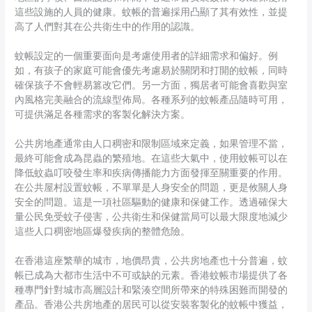
這些設施的人員的健康。蚊帳的普遍採用凸顯了其有效性，並提
高了人們對其在公共衛生中的作用的認識。
蚊帳設定的一個重要面向是考慮使用者的詳細需求和偏好。例
如，有孩子的家庭可能會優先考慮易於關閉和打開的蚊帳，同時
確保孩子不會輕易篡改它們。另一方面，獨居者可能會喜歡與室
內風格完美融合的流線型佈局。各種系列的蚊帳產品隨時可用，
可提供滿足各種需求的客製化解決方案。
公共房地產通常由人口稠密和限制區域來定義，如果管理不當，
最終可能會成為昆蟲的繁殖地。在這些大氣中，使用蚊帳可以在
降低蚊蟲叮咬發生率和疾病傳播能力方面發揮至關重要的作用。
在公共屋村設置蚊帳，不單單是人身安全的問題，更是攸關人身
安全的問題。這是一項社區驅動的健康和保健工作。透過確保大
量公民免受蚊子侵害，公共衛生和保健當局可以最大限度地減少
這些人口稠密地區爆發疾病的整體危險。
在香港這座繁華的城市，地價昂貴，公共房地產也十分普遍，蚊
帳已成為大都市生活中不可或缺的元素。香港蚊帳市場提供了各
種專門針對城市高層設計和緊湊空間所帶來的特殊困難而開發的
產品。香港公共房地產的居民可以從安裝客製化的蚊帳中獲益，