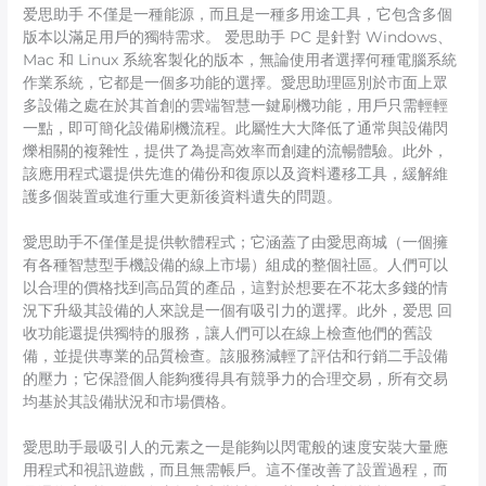
爱思助手 不僅是一種能源，而且是一種多用途工具，它包含多個
版本以滿足用戶的獨特需求。 爱思助手 PC 是針對 Windows、
Mac 和 Linux 系統客製化的版本，無論使用者選擇何種電腦系統
作業系統，它都是一個多功能的選擇。愛思助理區別於市面上眾
多設備之處在於其首創的雲端智慧一鍵刷機功能，用戶只需輕輕
一點，即可簡化設備刷機流程。此屬性大大降低了通常與設備閃
爍相關的複雜性，提供了為提高效率而創建的流暢體驗。此外，
該應用程式還提供先進的備份和復原以及資料遷移工具，緩解維
護多個裝置或進行重大更新後資料遺失的問題。
愛思助手不僅僅是提供軟體程式；它涵蓋了由愛思商城（一個擁
有各種智慧型手機設備的線上市場）組成的整個社區。人們可以
以合理的價格找到高品質的產品，這對於想要在不花太多錢的情
況下升級其設備的人來說是一個有吸引力的選擇。此外，爱思 回
收功能還提供獨特的服務，讓人們可以在線上檢查他們的舊設
備，並提供專業的品質檢查。該服務減輕了評估和行銷二手設備
的壓力；它保證個人能夠獲得具有競爭力的合理交易，所有交易
均基於其設備狀況和市場價格。
愛思助手最吸引人的元素之一是能夠以閃電般的速度安裝大量應
用程式和視訊遊戲，而且無需帳戶。這不僅改善了設置過程，而