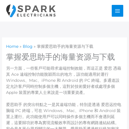
Skip
to
content
Home
Blog
掌握爱思助手的海量资源与下载
掌握爱思助手的海量资源与下载
另一方面，一些客戶可能尋求遠端控制效能，而這正是 爱思 憑藉
其 Ace 遠端控制功能脫穎而出的地方，該功能適用於運行
Windows、Mac、iPhone 和 Android 的 PC 終端。多通道設
定允許客戶同時控制多個主機，這對於技術愛好者或處理多個
Apple 裝置的專業人士來說是一項重要資產。
爱思助手 的突出特點之一是其遠端功能，特別是透過 爱思远控电
脑端 PC 終端，可在 Windows、Mac、iPhone 和 Android 裝
置上運行。此功能使用戶可以同時操作多個主機而不會遇到延
遲，這要歸功於專為實現流暢效率而設計的專有網路連結結構。
安全是各平台用戶關注的一大難題，愛思助手透過銀行級加密演