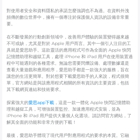
對使用者安全和資料隱私的承諾怎麼強調也不為過。在資料外洩
頻傳的數位世界中，擁有一個專注於保護個人資訊的設備非常重
要。
在不斷發展的行動創新領域中，改善用戶體驗的裝置變得越來越
不可或缺，尤其是對於 Apple 用戶而言。其中一個引人注目的工
具就是愛思助手。這款靈活的應用程式可作為全面的 Apple 快閃
記憶體助理和越獄工具，處理 iPhone 和 iPad 用戶在使用裝置過
程中可能遇到的各種需求。無論您需要閃爍設備、處理數據還是
查看大量遊戲和應用程序，愛思助手都是一款強大的服務，旨在
讓您的生活更簡單。對於想要下載愛思助手的人來說，程式很簡
單，官方網站是與該應用程式相關的所有資訊的主要資源，包括
其下載網頁連結和技術要求。
探索強大的
愛思app下載
，這是一款一體化 Apple 快閃記憶體助
理和越獄工具，可增強裝置監控、加速應用程式安裝，並為
iPhone 和 iPad 用戶提供大量個人化選項。請訪問官方網站，了
解其全面的功能和非常方便的下載！
最後，愛思助手體現了現代用戶對應用程式的要求的本質。它融