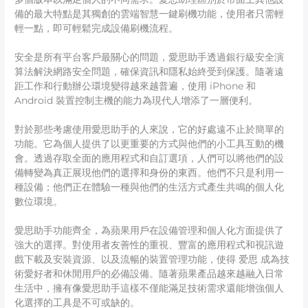
備的最大特點是其獨創的雲端智慧一鍵刷機功能，使用者只需輕
輕一點，即可輕鬆完成設備刷機流程。
安全是所有平台客戶最關心的問題，愛思助手透過銀行級安全演
算法解決網路安全問題，確保資訊和隱私始終受到保護。隨著遠
距工作和行動辦公環境變得越來越普遍，使用 iPhone 和
Android 裝置控制主機的能力為現代人增添了一層便利。
對於那些考慮使用愛思助手的人來說，它的好處遠不止於簡單的
功能。它為個人提供了以更重要的方式與他們的小工具互動的機
會。透過存取全面的應用程式和自訂選項，人們可以將他們的設
備轉變為真正展現他們的選擇和身份的東西。他們不只是利用一
種設備；他們正在體驗一種與他們的生活方式產生共鳴的個人化
數位環境。
愛思助手功能齊全，為蘋果用戶在設備管理和個人化方面提供了
強大的選擇。對使用者友善性的重視、豐富的應用程式和視訊遊
戲下載及安裝資源、以及流暢的裝置管理功能，使得 爱思 成為技
術愛好者和休閒用戶的必備設備。隨著蘋果產品越來越融入日常
生活中，擁有像愛思助手這樣不僅能滿足技術需求還能增強個人
化選擇的工具是不可或缺的。