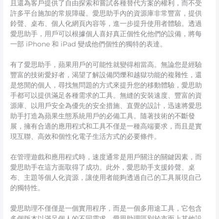
且還為客戶提供了自由探索和嘗試各種替代方案的權利，而不受
許多平台施加的常規障礙。愛思助手內的資源庫非常豐富，提供
鈴聲、桌布、個人化網頁內容等，進一步提升使用者體驗。透過
愛思助手，用戶可以根據個人喜好真正個性化他們的設備，將每
一部 iPhone 和 iPad 變成他們個性的獨特的表達。
有了愛思助手，蘋果用戶的可能性就變得相當高。無論您是經驗
豐富的技術愛好者，渴望了解設備閃爍和越獄功能的複雜性，還
是悠閒的個人，尋找無問題的方式來提升您的移動體驗，愛思助
手都可以提供滿足各種需求的工具。無縫的安裝速度、豐富的資
源庫、以用戶安全為優先的安全措施、直覺的設計，迅速將愛思
助手打造為蘋果生態系統用戶的必備工具。隨著技術的不斷發
展，擁有合適的應用程式和工具不僅是一種高端要求，而且是實
現互聯、高效和個性化電子生活方式的必要條件。
在管理遊戲和應用程式時，速度通常是用戶關注的關鍵因素，而
愛思助手在這方面取得了成功。此外，愛思助手支援鈴聲、桌
布、主題等個人化資源，讓使用者能夠透過自己的工具展現自己
的獨特性。
愛思助理不僅僅是一個實用程序，而是一個多用途工具，它包含
多個版本以滿足個人的不同需求。愛思助理區別於市面上其他設