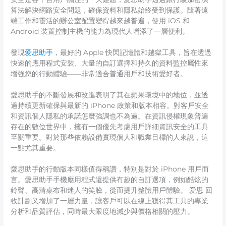
算法解決網路安全問題，確保資料和隱私始終受到保護。隨著遠
端工作和靈活的辦公室配置變得越來越普遍，使用 iOS 和
Android 裝置控制主機的能力為現代人增添了一層便利。
發現
爱思助手
，最好的 Apple 快閃記憶體和越獄工具，旨在透過
快速的應用程式安裝、大量的自訂選擇和持久的資料監控屬性來
增強您的行動體驗——非常適合普通用戶和技術愛好者。
愛思助手的不斷發展和改進表明了其在蘋果環境中的地位，並透
過持續更新確保與最新的 iPhone 政策和版本相容。對客戶安全
和資訊個人隱私的承諾怎麼強調也不為過。在資訊侵權現象普遍
存在的數位世界中，擁有一個優先考慮用戶詳細資訊安全的工具
至關重要。對於那些依賴設備實現個人和職業目標的人來說，這
一點尤其重要。
愛思助手的行動版本同樣值得稱讚，特別是對於 iPhone 用戶而
言。愛思助手手機應用程式還提供有趣的自訂選項，例如酷炫的
鈴聲、高清桌布和迷人的笑臉，從而提升整體用戶體驗。 爱思 回
收計劃又增加了一層力量，讓客戶可以在線上獲得其工具的專業
分析和品質評估，同時最大限度地減少與價格相關的壓力。