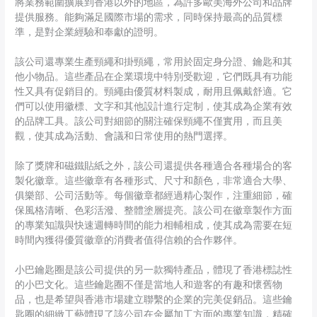
將業務範圍擴展到香港以外的地區，為許多歐美海外公司和品牌
提供服務。能夠滿足國際市場的需求，同時保持最高的品質標
準，是對企業經驗和奉獻的證明。
該公司還專業生產頸繩和掛頸繩，常用於固定身分證、鑰匙和其
他小物品。這些產品在企業環境中特別受歡迎，它們既具有功能
性又具有促銷目的。頸繩由優質材料製成，耐用且佩戴舒適。它
們可以使用徽標、文字和其他設計進行定制，使其成為企業有效
的品牌工具。該公司對細節的關注確保頸繩不僅實用，而且美
觀，使其成為活動、會議和日常使用的熱門選擇。
除了獎牌和磁鐵貼紙之外，該公司還提供各種適合各種場合的客
製化徽章。這些徽章有各種形式、尺寸和顏色，非常適合大學、
俱樂部、公司活動等。每個徽章都經過精心製作，注重細節，確
保風格清晰、色彩活潑、整體塗層提亮。該公司在徽章製作方面
的專業知識與快速週轉時間的能力相輔相成，使其成為需要在短
時間內獲得優質徽章的消費者值得信賴的合作夥伴。
小巴鑰匙圈是該公司提供的另一款獨特產品，體現了香港標誌性
的小巴文化。這些鑰匙圈不僅是當地人和遊客的有趣和懷舊物
品，也是希望與香港市場建立聯繫的企業的完美促銷品。這些鑰
匙圈的細緻工藝體現了該公司在金屬加工方面的專業知識，精確