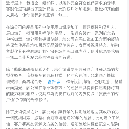
進行選擇，包括金、銀和銅，以製作完全符合他們需求的獎牌。
客製化選項超出了設計範圍，允許客戶添加雕刻、徽標和其他個
人風格，使每個獎牌真正獨一無二。
在該公司的產品系列中使用馬口鐵增加了一層適應性和吸引力。
馬口鐵是一種耐用且輕便的產品，非常適合製作一系列紀念品，
包括徽章、鑰匙圈和磁鐵貼紙。該公司在馬口鐵加工方面的經驗
確保每件產品均按照最高品質標準製造，表面美觀且持久。能夠
客製化具有複雜設計和活潑色調的馬口鐵產品，使其成為尋求獨
一無二且非凡紀念品的消費者的首選。
除了獎牌和磁鐵貼紙之外，該公司還使用各種適合各種活動的客
製化徽章。這些徽章有各種形式、尺寸和色調，非常適合機構、
俱樂部、商務場合等。
證件 套
，確保設計清晰、色彩動態、整體
表面拋光。該公司在徽章製作方面的經驗與其提供快速週轉時間
的能力相輔相成，使其成為需要在短時間內獲得高品質徽章的客
戶值得信賴的合作夥伴。
除了技術發展之外，該公司在該行業的長期經驗也是其成功的另
一個關鍵因素。憑藉在香港市場超過20年的經驗，公司建立了誠
信、客戶和高品質解決方案的信譽。這項經驗同樣使該公司能夠