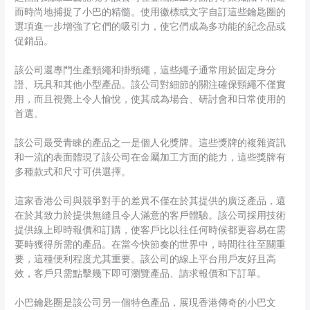
而時尚地捕捉了小巴的精髓。使用徽標或文字自訂這些鑰匙圈的
選項進一步增強了它們的吸引力，使它們成為多功能的紀念品或
促銷品。
該公司還專門生產頸繩和掛頸繩，這些繩子通常用於固定身分
證、玩具和其他小型產品。該公司對細節的關注確保頸繩不僅實
用，而且視覺上令人愉悅，使其成為場合、研討會和日常使用的
首選。
該公司最受青睞的產品之一是個人化獎牌。這些獎牌的複雜資訊
和一流的表面體現了該公司在金屬加工方面的能力，這些獎牌有
多種款式和尺寸可供選擇。
這家香港公司與競爭對手的差異不僅在於其提供的廣泛產品，還
在於其致力於提供無縫且令人滿意的客戶體驗。該公司採用技術
提供線上即時報價和訂購，使客戶比以往任何時候都更容易在需
要時獲得所需的產品。在當今快節奏的世界中，時間往往至關重
要，這種便利程度尤其重要。該公司的線上平台用戶友好且高
效，客戶只需點擊幾下即可瀏覽產品、請求報價和下訂單。
小巴鑰匙圈是該公司另一個特色產品，展現香港傳奇的小巴文