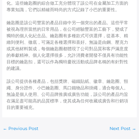
化。這些鑰匙圈的綜合做工充分體現了該公司在金屬加工方面的
專業知識，它們以精確而時尚的方式記錄了小巴的重要性。
鑰匙圈是該公司豐富的產品目錄中另一個突出的產品。這些平常
被視為理所當然的日常用品，在公司經驗豐富的工藝下，變成了
獨特的個人化紀念品。鑰匙圈有多種款式可供選擇，從基本、精
緻到便利、徹底，可滿足各種選擇和喜好。無論是由鋼、壓克力
或其他材料製成，每個鑰匙圈都體現了公司對品質和客戶滿意度
的奉獻精神。個人化選擇很多，允許消費者開發不僅具有功能性
目標的鑰匙扣，還可以作為獨特慶祝活動或品牌名稱的有針對性
的建議。
該公司提供各種產品，包括獎牌、磁鐵貼紙、徽章、鑰匙圈、頸
繩、身分證件、小巴鑰匙圈、馬口鐵物品和掛繩，適合每個人。
無論是個人使用、公司品牌推廣或廣告功能，該公司的產品均旨
在滿足盡可能高的品質標準，使其成為任何收藏或廣告和行銷項
目的重要補充。
←
Previous Post
Next Post
→