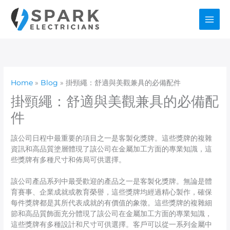
Skip
to
content
Home
Blog
掛頸繩：舒適與美觀兼具的必備配件
掛頸繩：舒適與美觀兼具的必備配
件
該公司日程中最重要的項目之一是客製化獎牌。這些獎牌的複雜
資訊和高品質塗層體現了該公司在金屬加工方面的專業知識，這
些獎牌有多種尺寸和佈局可供選擇。
該公司產品系列中最受歡迎的產品之一是客製化獎牌。無論是體
育賽事、企業成就或教育榮譽，這些獎牌均經過精心製作，確保
每件獎牌都是其所代表成就的有價值的象徵。這些獎牌的複雜細
節和高品質飾面充分體現了該公司在金屬加工方面的專業知識，
這些獎牌有多種設計和尺寸可供選擇。客戶可以從一系列金屬中