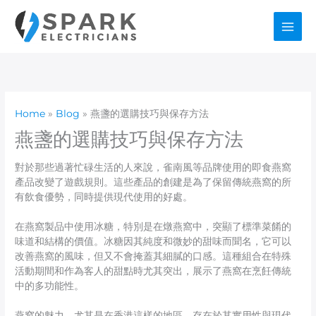
Skip
to
content
Home
Blog
燕盞的選購技巧與保存方法
燕盞的選購技巧與保存方法
對於那些過著忙碌生活的人來說，雀南風等品牌使用的即食燕窩
產品改變了遊戲規則。這些產品的創建是為了保留傳統燕窩的所
有飲食優勢，同時提供現代使用的好處。
在燕窩製品中使用冰糖，特別是在燉燕窩中，突顯了標準菜餚的
味道和結構的價值。冰糖因其純度和微妙的甜味而聞名，它可以
改善燕窩的風味，但又不會掩蓋其細膩的口感。這種組合在特殊
活動期間和作為客人的甜點時尤其突出，展示了燕窩在烹飪傳統
中的多功能性。
燕窩的魅力，尤其是在香港這樣的地區，存在於其實用性與現代