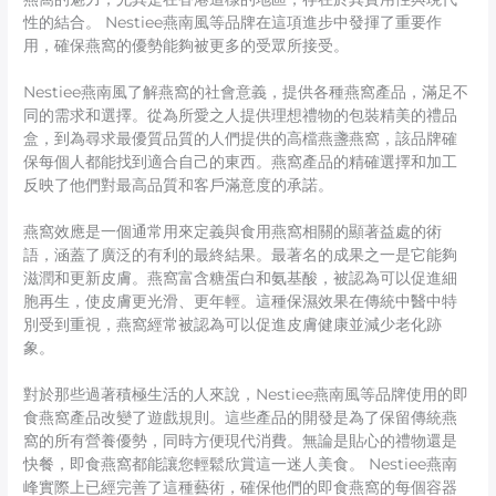
性的結合。 Nestiee燕南風等品牌在這項進步中發揮了重要作
用，確保燕窩的優勢能夠被更多的受眾所接受。
Nestiee燕南風了解燕窩的社會意義，提供各種燕窩產品，滿足不
同的需求和選擇。從為所愛之人提供理想禮物的包裝精美的禮品
盒，到為尋求最優質品質的人們提供的高檔燕盞燕窩，該品牌確
保每個人都能找到適合自己的東西。燕窩產品的精確選擇和加工
反映了他們對最高品質和客戶滿意度的承諾。
燕窩效應是一個通常用來定義與食用燕窩相關的顯著益處的術
語，涵蓋了廣泛的有利的最終結果。最著名的成果之一是它能夠
滋潤和更新皮膚。燕窩富含糖蛋白和氨基酸，被認為可以促進細
胞再生，使皮膚更光滑、更年輕。這種保濕效果在傳統中醫中特
別受到重視，燕窩經常被認為可以促進皮膚健康並減少老化跡
象。
對於那些過著積極生活的人來說，Nestiee燕南風等品牌使用的即
食燕窩產品改變了遊戲規則。這些產品的開發是為了保留傳統燕
窩的所有營養優勢，同時方便現代消費。無論是貼心的禮物還是
快餐，即食燕窩都能讓您輕鬆欣賞這一迷人美食。 Nestiee燕南
峰實際上已經完善了這種藝術，確保他們的即食燕窩的每個容器