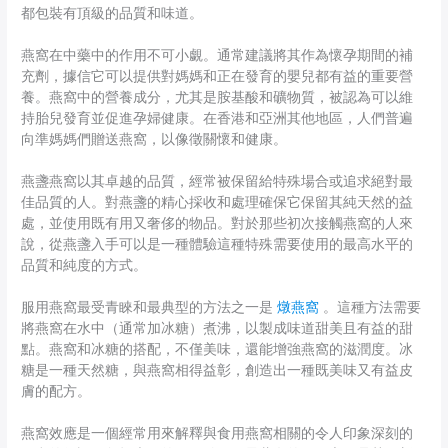
都包裝有頂級的品質和味道。
燕窩在中藥中的作用不可小覷。通常建議將其作為懷孕期間的補
充劑，據信它可以提供對媽媽和正在發育的嬰兒都有益的重要營
養。燕窩中的營養成分，尤其是胺基酸和礦物質，被認為可以維
持胎兒發育並促進孕婦健康。在香港和亞洲其他地區，人們普遍
向準媽媽們贈送燕窩，以像徵關懷和健康。
燕盞燕窩以其卓越的品質，經常被保留給特殊場合或追求絕對最
佳品質的人。對燕盞的精心採收和處理確保它保留其純天然的益
處，並使用既有用又奢侈的物品。對於那些初次接觸燕窩的人來
說，從燕盞入手可以是一種體驗這種特殊需要使用的最高水平的
品質和純度的方式。
服用燕窩最受青睞和最典型的方法之一是
燉燕窩
。這種方法需要
將燕窩在水中（通常加冰糖）煮沸，以製成味道甜美且有益的甜
點。燕窩和冰糖的搭配，不僅美味，還能增強燕窩的滋潤度。冰
糖是一種天然糖，與燕窩相得益彰，創造出一種既美味又有益皮
膚的配方。
燕窩效應是一個經常用來解釋與食用燕窩相關的令人印象深刻的