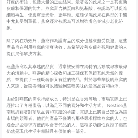
好處的術語，包括大量的正面結果。最著名的效果之一是其更新
皮膚和保濕的能力。燕窩富含糖蛋白和氨基酸，被認為可以促進
細胞再生，使皮膚更光滑、更年輕。這種保濕效果在典型的中醫
中尤其受到重視，燕窩經常被認為可以增強膚色並減少老化跡
象。
除了內在功效外，燕窩作為護膚品的成分也越來越受歡迎。這些
產品旨在利用燕窩的清爽功效，為希望改善皮膚外觀和健康的人
提供局部解決方案。
燕盞燕窩以其卓越的品質，通常被安排在獨特的活動或尋求最偉
大的活動中。燕盞的精心採收和加工確保其保留其純天然的優
點，並提供了一種既奢侈又有益的物品。對於那些剛接觸燕窩的
人來說，從燕盞開始可以體驗到這種美味的最高品質和純淨。
由於對燕窩的需求持續成長，特別是在香港等地，市場實際上已
經推出了各種產品，以滿足不同的喜好和生活方式。 Nestiee燕
南風憑藉著對頂級品質和實踐的承諾，實際上已將自己定位為該
市場的領導者。他們的產品不僅適合那些尋求標準燕窩的人，也
適合那些尋求方便的即食替代品的人。這種多功能性保證了燕窩
仍然是現代生活中相關且有價值的一部分。