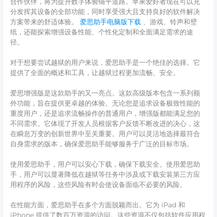
合作伙伴，将为提升数字体验铺平道路。苹果爱好者现在可以充
分发挥其设备的全部功能，同时享受强大且支持良好的软件解决
方案带来的舒适体验。
爱思助手电脑版下载
、游戏、铃声和壁
纸，还能探索增强设备性能、个性化定制和全面满足需求的途
径。
对于想要尝试越狱的用户来说，爱思助手是一个绝佳的选择。它
提供了全面的概述和工具，让越狱过程更加流畅、安全。
爱思增强版是这款助手的又一亮点。这款高级版本包含一系列额
外功能，旨在提供更卓越的体验。无论您是追求设备极致性能的
重度用户，还是追求流畅操作的普通用户，增强版都能满足您的
不同需求。它体现了开发人员根据客户反馈不断改进的决心，这
在瞬息万变的创新世界中至关重要。用户可以灵活地选择最符合
自身需求的版本，确保爱思助手能够服务于广泛的目标市场。
使用爱思助手，用户可以安心下载，确保下载安全。使用爱思助
手，用户可以显著降低在越狱等任务中涉及或下载安装第三方应
用程序的风险，这些风险有时会使设备面临不必要的风险。
在性能方面，爱思助手在多个方面脱颖而出。它为 iPad 和
iPhone 提供了数百万资源的访问。这些资源不仅包括软件应用程