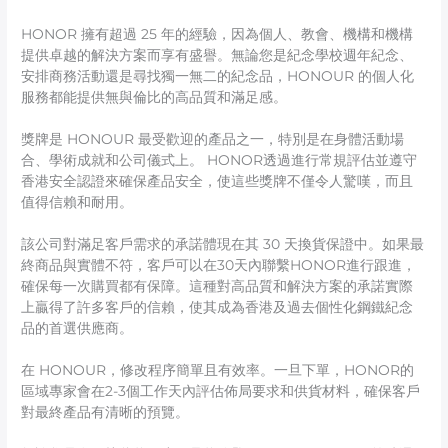
HONOR 擁有超過 25 年的經驗，因為個人、教會、機構和機構
提供卓越的解決方案而享有盛譽。無論您是紀念學校週年紀念、
安排商務活動還是尋找獨一無二的紀念品，HONOUR 的個人化
服務都能提供無與倫比的高品質和滿足感。
獎牌是 HONOUR 最受歡迎的產品之一，特別是在身體活動場
合、學術成就和公司儀式上。 HONOR透過進行常規評估並遵守
香港安全認證來確保產品安全，使這些獎牌不僅令人驚嘆，而且
值得信賴和耐用。
該公司對滿足客戶需求的承諾體現在其 30 天換貨保證中。如果最
終商品與實體不符，客戶可以在30天內聯繫HONOR進行跟進，
確保每一次購買都有保障。這種對高品質和解決方案的承諾實際
上贏得了許多客戶的信賴，使其成為香港及過去個性化鋼鐵紀念
品的首選供應商。
在 HONOUR，修改程序簡單且有效率。一旦下單，HONOR的
區域專家會在2-3個工作天內評估佈局要求和供貨材料，確保客戶
對最終產品有清晰的預覽。