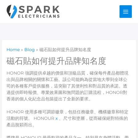
Skip
to
content
Home
Blog
磁石貼如何提升品牌知名度
磁石貼如何提升品牌知名度
HONOR 強調提供卓越的價值和頂級品質，確保每件產品都體現
出與品牌相關的關懷和工藝。該公司能夠為從當地大學到全球公
司的各種客戶提供服務，這突顯了其便利性和對品質的承諾。透
過提供即時報價、專業效果圖和無問題的訂購流程，HONOR對
香港的個人化紀念品包裝提出了全新的要求。
HONOR 使用多種可調節徽章，包括任務徽章、機構徽章和特定
活動的符號。 HONOUR
x
、尺寸和塗層，從而確保絕對特殊的
產品脫穎而出。
獎牌是 HONOUR 最受歡迎的產品之一，特別是在身體活動、學