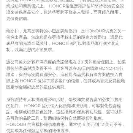
業成功和商業儀式上。 HONOR透過定期評估和堅持香港安全認
證來確保產品安全，使這些獎牌不僅令人驚嘆，而且經久耐用，
更值得信賴。
鑰匙扣，尤其是獨特的小巴品牌鑰匙扣，是HONOUR供應的另一
個突出產品。無論您是在尋找學校主題的壓克力鑰匙扣，還是代
表品牌的光滑金屬設計，HONOR 都可以對產品進行個性化定
制，以滿足您的細節要求。
該公司致力於客戶滿意度的承諾體現在 30 天的換貨保固上。如果
最後的產品與渲染圖不符，顧客可以在30天內聯絡HONOR進行
跟進，保證每次購買都安心。這種對高品質和解決方案的投入實
際上為 HONOR 贏得了眾多客戶的信賴，使其成為香港及其他地
區定制金屬紀念品的最佳供應商。
身分證持有人和掛繩是公司活動、學校和貿易會議的必要且實用
的配件。 HONOR 提供個人化頸繩和掛頸繩，可客製化包含標
誌、名稱或細節顏色設計。這些掛繩不僅具有功能性，還可以作
為可靠的品牌工具，幫助組織保持自然而專業的形象。
HONOUR 的高檔掛繩價格實惠，通常從 6 美元到 12 美元不等，
使其成為任何類型活動的絕佳選擇。