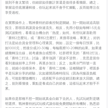
規則不會太繁瑣，但細節如倍數計算還是值得多看幾眼。總之，
掌握這些底層邏輯後，你玩起來就不會手忙腳亂，反而能專注在
享受過程。
在實際操作上，戰神賽特的節奏控制是關鍵。別一開始就追高額
投注，那很容易讓資金快速流失。相反，先用小額如每轉1-5元去
測試波動性，看看這台機台的「熱度」如何。有些玩家喜歡用
「賽特2怎麼玩」或「賽特2怎麼打」來搜尋攻略，事實上，好的
打法是結合資金管理和心理素質。例如，設定一個每日預算，比
如1000元，然後分成20-30輪，每輪觀察10-20轉的結果。如果連
續幾轉沒出線，就考慮換台或暫停。社群裡常見的「賽特2打法」
或「賽特二打法」討論，通常強調「跟波不逆勢」，意思是當你
看到連線頻率上升時，再逐步加注；反之，如果冷門符號一直
出，就縮小規模保本。還有「賽特二攻略」這種關鍵字，裡面多
半是玩家分享的經驗，比如避開高峰時段玩（因為伺服器負載
高，可能影響隨機性），或搭配平台的促銷活動來放大回饋。總
之，規則看懂後，重點是養成自己的節奏，這樣玩起來才順手不
累。
如果你是那種不想一開始就真金白銀下去的人，先試玩絕對是聰
明選擇。戰神賽特的試玩模式讓你能免費體驗所有機制，熟悉節