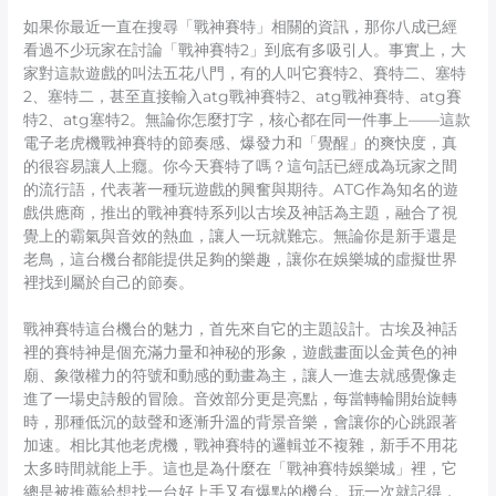
如果你最近一直在搜尋「戰神賽特」相關的資訊，那你八成已經
看過不少玩家在討論「戰神賽特2」到底有多吸引人。事實上，大
家對這款遊戲的叫法五花八門，有的人叫它賽特2、賽特二、塞特
2、塞特二，甚至直接輸入atg戰神賽特2、atg戰神賽特、atg賽
特2、atg塞特2。無論你怎麼打字，核心都在同一件事上——這款
電子老虎機戰神賽特的節奏感、爆發力和「覺醒」的爽快度，真
的很容易讓人上癮。你今天賽特了嗎？這句話已經成為玩家之間
的流行語，代表著一種玩遊戲的興奮與期待。ATG作為知名的遊
戲供應商，推出的戰神賽特系列以古埃及神話為主題，融合了視
覺上的霸氣與音效的熱血，讓人一玩就難忘。無論你是新手還是
老鳥，這台機台都能提供足夠的樂趣，讓你在娛樂城的虛擬世界
裡找到屬於自己的節奏。
戰神賽特這台機台的魅力，首先來自它的主題設計。古埃及神話
裡的賽特神是個充滿力量和神秘的形象，遊戲畫面以金黃色的神
廟、象徵權力的符號和動感的動畫為主，讓人一進去就感覺像走
進了一場史詩般的冒險。音效部分更是亮點，每當轉輪開始旋轉
時，那種低沉的鼓聲和逐漸升溫的背景音樂，會讓你的心跳跟著
加速。相比其他老虎機，戰神賽特的邏輯並不複雜，新手不用花
太多時間就能上手。這也是為什麼在「戰神賽特娛樂城」裡，它
總是被推薦給想找一台好上手又有爆點的機台。玩一次就記得，