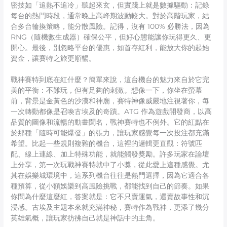
密技如「追熱不追冷」聽起來玄，但實踐上就是數據驅動：記錄
每台的熱門時段，通常晚上高峰期波動較大。對於高階玩家，結
合多台輪換策略，能分散風險。記得，沒有 100% 必勝法，因為
RNG（隨機數生成器）確保公平，但好心態能讓你玩得更久、更
開心。最後，別忽略平台的優惠，如首存紅利，能放大你的起始
資金，讓賽特之旅更順暢。
戰神賽特到底在紅什麼？簡單來說，這台機台的魅力來自於它完
美的平衡：不難玩，但有足夠的刺激。想像一下，你坐在螢幕
前，背景是金黃色的沙漠和神廟，賽特神像威嚴地注視著你，每
一次轉動都像是召喚古埃及的奇蹟。ATG 作為遊戲開發商，以高
品質的圖像和流暢的動畫聞名，戰神賽特也不例外。它的紅點在
於那種「隨時可能爆發」的張力，讓玩家感覺每一次投注都充滿
希望。比起一些規則複雜的機台，這裡的邏輯更直觀：符號匹
配、線上連線、加上特殊功能，就能觸發獎勵。許多玩家在論壇
上分享，第一次玩戰神賽特就中了小獎，從此愛上這種感覺。尤
其在娛樂城環境中，這系列機台往往是熱門選擇，因為它適合各
種預算，從小額娛樂到高風險挑戰，都能找到自己的節奏。如果
你問為什麼這麼紅，答案就是：它不只賣運氣，還賣故事性和沉
浸感。古埃及主題本來就充滿神秘，賽特作為戰神，更添了幾分
英雄氣概，讓玩家彷彿自己就是神話中的主角。