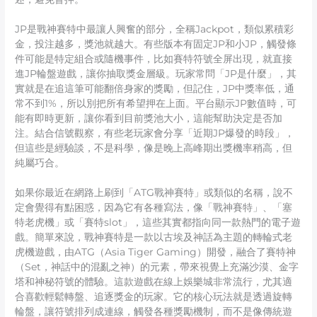
JP是戰神賽特中最讓人興奮的部分，全稱Jackpot，類似累積彩
金，投注越多，獎池就越大。有些版本有固定JP和小JP，觸發條
件可能是特定組合或隨機事件，比如賽特符號全屏出現，就直接
進JP輪盤遊戲，讓你抽取獎金層級。玩家常問「JP是什麼」，其
實就是在追這筆可能翻倍身家的獎勵，但記住，JP中獎率低，通
常不到1%，所以別把所有希望押在上面。平台顯示JP數值時，可
能有即時更新，讓你看到目前獎池大小，這能幫助決定是否加
注。結合信號觀察，有些老玩家會分享「近期JP爆發的時段」，
但這些是經驗談，不是科學，像是晚上高峰期出獎機率稍高，但
純屬巧合。
如果你最近在網路上刷到「ATG戰神賽特」或類似的名稱，說不
定會覺得有點困惑，因為它有各種寫法，像「戰神賽特」、「塞
特老虎機」或「賽特slot」，這些其實都指向同一款熱門的電子遊
戲。簡單來說，戰神賽特是一款以古埃及神話為主題的轉輪式老
虎機遊戲，由ATG（Asia Tiger Gaming）開發，融合了賽特神
（Set，神話中的混亂之神）的元素，帶來視覺上充滿沙漠、金字
塔和神秘符號的體驗。這款遊戲在線上娛樂城非常流行，尤其適
合喜歡輕鬆轉盤、追逐獎金的玩家。它的核心玩法就是透過旋轉
輪盤，讓符號排列成連線，觸發各種獎勵機制，而不是像傳統遊