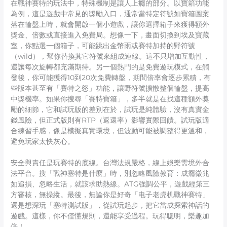
在戰神賽特的玩法中，特殊機制是讓人上癮的部分。以寶箱功能
為例，這是遊戲中常見的獎勵入口，通常當特定符號如寶箱圖案
落在輪盤上時，就會開啟一個小遊戲，讓你選擇箱子來獲得額外
獎金、倍數或直接進入免費局。想像一下，畫面切換到埃及寶藏
室，你點選一個箱子，可能跳出金幣雨或賽特加持的野符號
（wild），幫你替換其它符號來組成連線。這不只增加互動性，
還讓每次旋轉都充滿期待。另一個熱門的是免費遊玩模式，在觸
發後，你可能獲得10到20次免費轉盤，期間倍率會逐步累積，有
些版本甚至有「賽特之怒」功能，讓野符號擴散整個輪盤，提高
中獎機率。如果你搜尋「賽特寶箱」，多半就是在找這種額外獎
勵的細節，它和試玩版的差別在於，試玩是純體驗，沒有真實金
錢風險，但正式版則有RTP（返還率）影響實際回饋。試玩版適
合練習手感，像是模擬真實環境，但波動可能被調整得更溫和，
避免玩家太快灰心。
安全與責任是玩賽特的底線。台灣法規嚴格，線上娛樂需境外合
法平台。搜「戰神塞特是什麼」時，別忽略風險教育：成癮徵兆
如追損、忽略生活，就該求助熱線。ATG強調公平，遊戲經第三
方審核，無操縱。最後，無論你是好奇「电子老虎机戰神賽特」
還是想深玩「塞特測試版」，從試玩起步，把它當成探索神話的
遊戲。這樣，你不僅懂規則，還能享受過程。玩得聰明，樂趣加
倍！