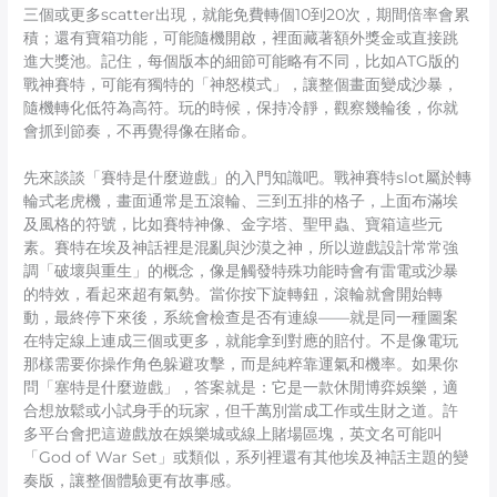
三個或更多scatter出現，就能免費轉個10到20次，期間倍率會累
積；還有寶箱功能，可能隨機開啟，裡面藏著額外獎金或直接跳
進大獎池。記住，每個版本的細節可能略有不同，比如ATG版的
戰神賽特，可能有獨特的「神怒模式」，讓整個畫面變成沙暴，
隨機轉化低符為高符。玩的時候，保持冷靜，觀察幾輪後，你就
會抓到節奏，不再覺得像在賭命。
先來談談「賽特是什麼遊戲」的入門知識吧。戰神賽特slot屬於轉
輪式老虎機，畫面通常是五滾輪、三到五排的格子，上面布滿埃
及風格的符號，比如賽特神像、金字塔、聖甲蟲、寶箱這些元
素。賽特在埃及神話裡是混亂與沙漠之神，所以遊戲設計常常強
調「破壞與重生」的概念，像是觸發特殊功能時會有雷電或沙暴
的特效，看起來超有氣勢。當你按下旋轉鈕，滾輪就會開始轉
動，最終停下來後，系統會檢查是否有連線——就是同一種圖案
在特定線上連成三個或更多，就能拿到對應的賠付。不是像電玩
那樣需要你操作角色躲避攻擊，而是純粹靠運氣和機率。如果你
問「塞特是什麼遊戲」，答案就是：它是一款休閒博弈娛樂，適
合想放鬆或小試身手的玩家，但千萬別當成工作或生財之道。許
多平台會把這遊戲放在娛樂城或線上賭場區塊，英文名可能叫
「God of War Set」或類似，系列裡還有其他埃及神話主題的變
奏版，讓整個體驗更有故事感。