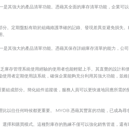
之一是其強大的產品清單功能。憑藉其全面的庫存清單功能，企業可
部分。定期盤點有助於組織維護準確的記錄、發現差異並避免損失。
用。
之一是其強大的產品清單功能。憑藉其保存詳細庫存清單的能力，公
是缺乏庫存管理系統使用經驗的使用者也能輕鬆上手。其直覺的設計和
勵使用者定期使用該系統，確保企業能夠充分利用其強大功能，並維
的重要組成部分。簡化組件追蹤後，服務人員可以更快速地回應所需
比以往任何時候都更重要。 MYOB 憑藉其豐富的功能，已成為
、選擇和購買模式。這種對庫存的熟練不僅可以強化銷售管道，還有