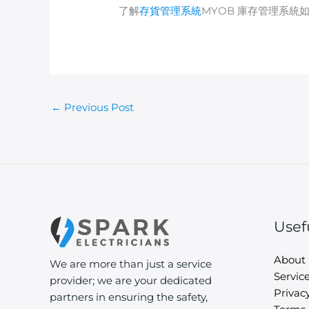
了解
存貨管理系統
MYOB 庫存管理系
←
Previous Post
Usef
About
We are more than just a service
Servic
provider; we are your dedicated
Privacy
partners in ensuring the safety,