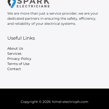
We are more than just a service provider; we are your
dedicated partners in ensuring the safety, efficiency,
and reliability of your electrical systems.
Useful Links
About Us
Services
Privacy Policy
Terms of Use
Contact
Copyright © 2026 himel-electricph.com