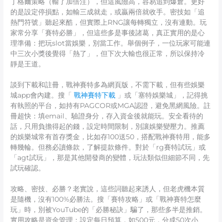
丁格爾策略（輸了加倍注），但這風險高，容易追到爆倉。更好
的是設定停損點，如輸三成就走，或贏兩倍就收手。密技如「追
熱門符號」聽起來酷，但實際上RNG讓每轉獨立，沒有連動。玩
家常分享「賽特必勝」，但這些多是事後諸葛，真正實用的是心
理準備：把玩slot當娛樂，別當工作。舉個例子，一位玩家可能連
中三次小獎後覺得「熱了」，但下次大輸也很正常，所以保持冷
靜是王道。
談到下載和註冊，戰神賽特多為網頁版，不需下載，但有些娛樂
城app會內建。搜「
戰神賽特下載
」或「塞特娛樂城」，記得挑
有執照的平台，如持有PAGCOR或MGA認證，避免黑網風險。註
冊超快：填email、驗證身分，存入資金後就能玩。安全看待的
話，只用負擔得起的錢，設定時間限制，別讓娛樂變壓力。推薦
的娛樂城常有首存獎金，比如存100送50，搭配戰神賽特用，能多
轉幾輪。但務必讀條款，了解提款條件。對於「rg賽特試玩」或
「agt試玩」，那是其他開發商的變體，玩法類似但細節不同，先
試玩確認。
攻略、密技、必勝？老實說，這些詞聽起來誘人，但老虎機本質
是隨機，沒有100%必勝法。搜「賽特攻略」或「戰神賽特怎麼
玩」時，別被YouTube的「必勝秘訣」騙了，那些多半是推銷。
實用攻略是資金管理：設定每日預算，如500元，分成50次小