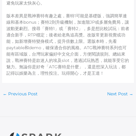
避免玩家太快灰心。
版本差異是戰神賽特有趣之處，賽特1可能是基礎版，強調簡單連
線和基本bonus；賽特2則升級機制，加進階JP或多層免費局，讓
波動更劇烈。搜尋「賽特1」或「賽特2」，多是想比較試玩：前者
適合新手，RTP穩定；後者給老鳥追高獎。改版常更新視覺或功
能，如新增賽特變身模式，提升倍數上限。選版本時，先看
paytable和demo，確保適合你的風格。ATG戰神賽特系列也可
能有區域版，台灣玩家偏好中文化介面，方便閱讀規則。總結來
說，戰神賽特是款迷人的埃及slot，透過試玩熟悉，就能享受它的
魅力。無論你是好奇「ATG賽特是什麼」，還是想深入玩法，都
記得以娛樂為主，理性投注。玩得開心，才是王道！
←
Previous Post
Next Post
→