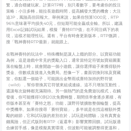
繁，適合穩健玩家。計算RTP時，别只看數字，要考慮你的投注
策略：小注多轉，能拉長遊戲時間，提高觸發大獎的機會；大注
追JP，風險高但回報大。舉例來說，如果你預算1000元，RTP
96%意味著平均損失40元，但短期可能全贏或全輸。所以，建議
用Excel記錄試玩結果，模擬「賽特RTP值」在不同注碼下的表
現，這樣才能理性玩。還有，平台有時會更新版本，RTP微調，
搜「戰神賽特RTP最新」就能跟上。
在戰神賽特的玩法中，特殊機制是讓人上癮的部分。以寶箱功能
為例，這是遊戲中常見的獎勵入口，通常當特定符號如寶箱圖案
落在輪盤上時，就會開啟一個小遊戲，讓你選擇箱子來獲得額外
獎金、倍數或直接進入免費局。想像一下，畫面切換到埃及寶藏
室，你點選一個箱子，可能跳出金幣雨或賽特加持的野符號
（wild），幫你替換其它符號來組成連線。這不只增加互動性，
還讓每次旋轉都充滿期待。另一個熱門的是免費遊玩模式，在觸
發後，你可能獲得10到20次免費轉盤，期間倍率會逐步累積，有
些版本甚至有「賽特之怒」功能，讓野符號擴散整個輪盤，提高
中獎機率。如果你搜尋「賽特寶箱」，多半就是在找這種額外獎
勵的細節，它和試玩版的差別在於，試玩是純體驗，沒有真實金
錢風險，但正式版則有RTP（返還率）影響實際回饋。試玩版適
合練習手感，像是模擬真實環境，但波動可能被調整得更溫和，