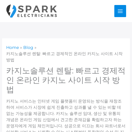
Skip
to
content
Home
Blog
카지노솔루션 렌탈: 빠르고 경제적인 온라인 카지노 사이트 시작
방법
카지노솔루션 렌탈: 빠르고 경제적
인 온라인 카지노 사이트 시작 방
법
카지노 서비스는 인터넷 게임 플랫폼이 운영되는 방식을 재창조
하여 서비스가 시장에 쉽게 진출하고 성과를 낼 수 있는 비할 데
없는 가능성을 제공합니다. 카지노 솔루션 임대, 생산 및 유통의
개념은 온라인 게임 산업에서 견고한 존재감을 확립하고자 하는
운영자에게 게임 체인저입니다. 성공으로 이끄는 회사 파트너로서