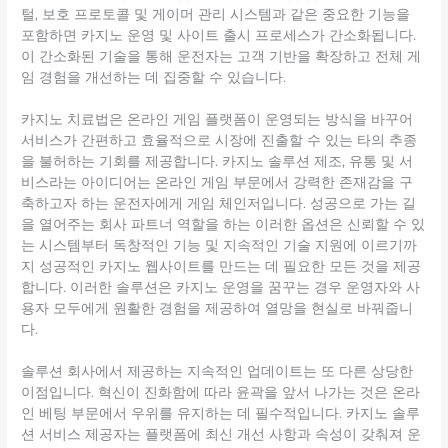
털, 보호 프로토콜 및 게이머 관리 시스템과 같은 중요한 기능을
포함하면 카지노 운영 및 사이트 출시 프로세스가 간소화됩니다.
이 간소화된 기술을 통해 운전자는 고객 기반을 확장하고 전체 게
임 경험을 개선하는 데 집중할 수 있습니다.
카지노 치료법은 온라인 게임 플랫폼이 운영되는 방식을 바꾸어
서비스가 간편하고 효율적으로 시장에 진출할 수 있는 타의 추종
을 불허하는 기회를 제공합니다. 카지노 솔루션 제조, 유통 및 서
비스라는 아이디어는 온라인 게임 부문에서 강력한 존재감을 구
축하고자 하는 운전자에게 게임 체인저입니다. 성공으로 가는 길
을 열어주는 회사 파트너 역할을 하는 이러한 옵션은 신뢰할 수 있
는 시스템부터 독창적인 기능 및 지속적인 기술 지원에 이르기까
지 성공적인 카지노 웹사이트를 만드는 데 필요한 모든 것을 제공
합니다. 이러한 솔루션은 카지노 운영을 꿈꾸는 경우 운영자와 사
용자 모두에게 원활한 경험을 제공하여 열망을 현실로 바꿔줍니
다.
솔루션 회사에서 제공하는 지속적인 업데이트는 또 다른 상당한
이점입니다. 혁신이 진화함에 따라 윤곽을 앞서 나가는 것은 온라
인 베팅 부문에서 우위를 유지하는 데 필수적입니다. 카지노 솔루
션 서비스 제공자는 플랫폼에 최신 개선 사항과 속성이 갖춰져 운