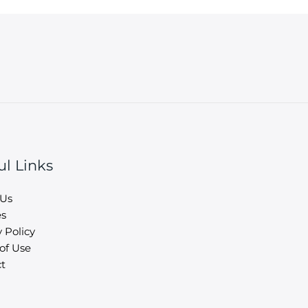
ul Links
 Us
es
 Policy
of Use
t