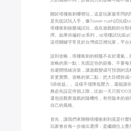
關於塔樓衝刺哪裡玩，這是玩家最常問的問題
是先從試玩入手，像Tower rush試
塔樓衝刺娛樂城試玩，或在遊戲館的分類
擇。如果你偏好qt系列，qt塔樓試玩或
這些關鍵字常見於台灣或亞洲玩家，平台
談到攻略，塔樓衝刺的精髓不在於運氣，
攻略的第一點：先固定你的節奏。不要每
你避開情緒決策，讓遊戲變成可預測的流程。
富更實際。攻略的第二點：把大目標拆成
5倍收益」。這樣不僅降低壓力，還能讓你
務必先設定停損上限，比如一天只投100元
還包括觀察遊戲的隨機性，有些版本的崩
自己的風格。
首先，讓我們來聊聊塔樓衝刺到底是什麼
玩家會在每一步做出選擇：是繼續往上疊