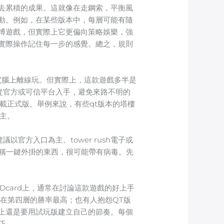
去累積的成果。這就像在走鋼索，平衡風
動。例如，在某些版本中，每層可能有隨
博遊戲，但實際上它更偏向策略娛樂，強
實際操作記住每一步的感覺。總之，規則
或電腦上離線玩。但實際上，這款遊戲多半是
建議只從官方或可信平台入手，避免來路不明的
載正式版。舉例來說，有些qt版本的塔樓
主。
以官方入口為主。tower rush電子或
那些宣稱一鍵外掛的東西，很可能帶有病毒。先
Dcard上，通常在討論這款遊戲的好上手
在第四層的勝率最高；也有人抱怨QT版
上還是要用試玩版建立自己的節奏。每個
巧。