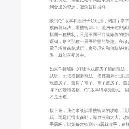
到合適的資源，避免盲目搜尋。
談到QT版本和蓋房子類玩法，關鍵字常常
樓衝刺玩法、塔樓衝刺qt、蓋房子遊戲
指同一種機制，只是不同平台或廠牌的標
暱稱，形容那種一層層堆疊的樂趣。在qt
電子塔樓衝刺試玩，會發現它和傳統塔樓
準，就能享受其中。
如果你接觸到QT版本或蓋房子類的玩法，
試玩、qt塔樓衝刺玩法、塔樓衝刺qt這
玩蓋房子、蓋房子電子、電子蓋房子、蓋
牌下的變體名稱。QT版本特別受歡迎，
才是王道。
接下來，我們來談談塔樓衝刺的攻略，這是
玩，而是玩得太衝動，導致波動太大。攻
手層級，比如每次衝到4-6層就收手，這