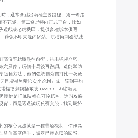
哪裡玩時，通常會跳出兩種主要路徑。第一條路
玩法而不花錢。第二條是轉向正式平台，比如
子遊戲或老虎機區，提供多種版本供選
價，避免不明來源的網站。塔樓衝刺娛樂城
到高倍率就腦熱往前衝，結果頻頻崩塔。
第六層停，玩個十局後再微調。這能幫助
享這種方法，他們強調穩紮穩打比一夜致
天目標是累積10次小盈利」或「達到平均
刺娛樂城或tower rush賭場玩，
險，但關鍵是把風險圈在可控範圍。進階攻略
硬背，而是透過試玩反覆實踐，找到屬於
刺的核心玩法就是一種疊塔機制，你作為
在當前高度停手，鎖定已經累積的回報。