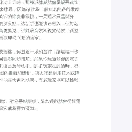
成功上升時，那種成就感就像是親手建造
來搜尋，因為qt作為一個知名的遊戲供應
於它的節奏非常快，一局通常只需幾分
的決策點，讓新手也能快速融入，但對老
高更搖晃，伴隨著音效和視覺特效，讓整
喜歡即時互動的玩家。
或蓋樓，你透過一系列選擇，讓塔樓一步
回報都同步增加。如果你玩過類似的電子
刺還是及時收手。許多玩家在討論時，都
遊戲的畫面和機制，讓人聯想到用積木或磚
也能很快進入狀態，而老玩家則可以挑戰
奏開始。把停手點練穩，這款遊戲就會從純運
讓它成為壓力源頭。