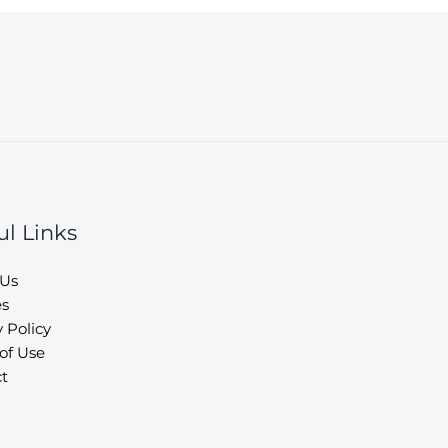
ul Links
 Us
es
 Policy
of Use
t