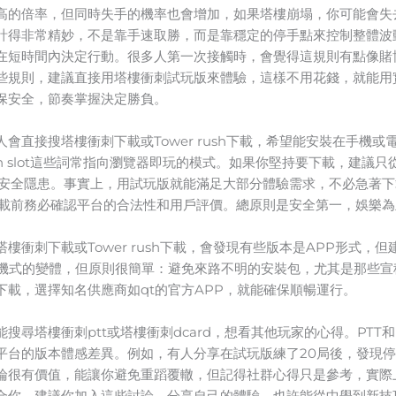
高的倍率，但同時失手的機率也會增加，如果塔樓崩塌，你可能會失
計得非常精妙，不是靠手速取勝，而是靠穩定的停手點來控制整體波
在短時間內決定行動。很多人第一次接觸時，會覺得這規則有點像賭
些規則，建議直接用塔樓衝刺試玩版來體驗，這樣不用花錢，就能用
保安全，節奏掌握決定勝負。
會直接搜塔樓衝刺下載或Tower rush下載，希望能安裝在手機
er rush slot這些詞常指向瀏覽器即玩的模式。如果你堅持要下載，
有安全隱患。事實上，用試玩版就能滿足大部分體驗需求，不必急著下
下載前務必確認平台的合法性和用戶評價。總原則是安全第一，娛樂為
刺下載或Tower rush下載，會發現有些版本是APP形式，但建議
能指向slot機式的變體，但原則很簡單：避免來路不明的安裝包，尤其是
載，選擇知名供應商如qt的官方APP，就能確保順暢運行。
尋塔樓衝刺ptt或塔樓衝刺dcard，想看其他玩家的心得。PTT和
平台的版本體感差異。例如，有人分享在試玩版練了20局後，發現停
論很有價值，能讓你避免重蹈覆轍，但記得社群心得只是參考，實際
合你。建議你加入這些討論，分享自己的體驗，也許能從中學到新技