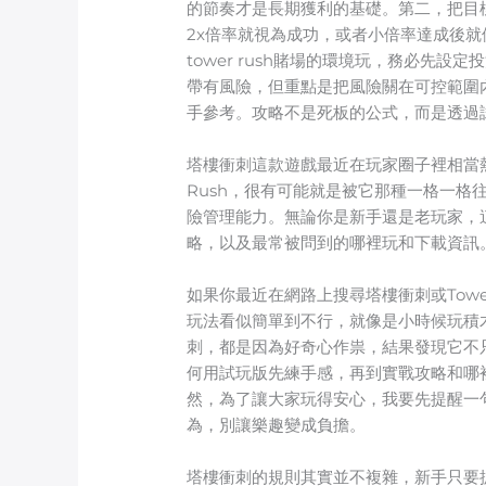
的節奏才是長期獲利的基礎。第二，把目
2x倍率就視為成功，或者小倍率達成後
tower rush賭場的環境玩，務必先
帶有風險，但重點是把風險關在可控範圍
手參考。攻略不是死板的公式，而是透過
塔樓衝刺這款遊戲最近在玩家圈子裡相當
Rush，很有可能就是被它那種一格一
險管理能力。無論你是新手還是老玩家，
略，以及最常被問到的哪裡玩和下載資訊
如果你最近在網路上搜尋塔樓衝刺或Tow
玩法看似簡單到不行，就像是小時候玩積
刺，都是因為好奇心作祟，結果發現它不
何用試玩版先練手感，再到實戰攻略和哪
然，為了讓大家玩得安心，我要先提醒一
為，別讓樂趣變成負擔。
塔樓衝刺的規則其實並不複雜，新手只要