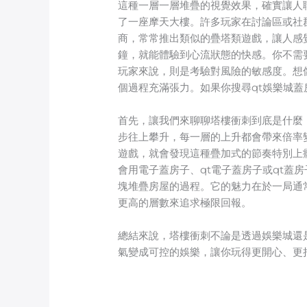
這種一層一層堆疊的視覺效果，確實讓人
了一座摩天大樓。許多玩家在討論區或社群
商，常常推出類似的疊塔類遊戲，讓人感
鐘，就能體驗到心流狀態的快感。你不需
玩家來說，則是考驗對風險的敏感度。想
個過程充滿張力。如果你搜尋qt娛樂城
首先，讓我們來聊聊塔樓衝刺到底是什麼
步往上攀升，每一層的上升都會帶來倍率
遊戲，就會發現這種疊加式的節奏特別上
會用電子蓋房子、qt電子蓋房子或qt蓋
塊堆疊房屋的過程。它的魅力在於一局通
更高的層數來追求極限回報。
總結來說，塔樓衝刺不論是透過娛樂城還是
氣變成可控的娛樂，讓你玩得更開心、更