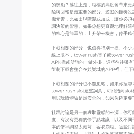
的獎勵？越往上走，塔樓的高度會帶來更
險與回報是最重要的部分。遊戲的節奏設
機元素，比如出現障礙或加成，讓你必須
調決策的智慧。如果你想更直觀地理解這
的核心是簡單的：上升帶來機會，停手確
下載相關的部分，也值得特別一提。不少人
線上版本，tower rush電子或tow
APK檔或所謂的一鍵外掛，這些往往帶
衝刺下載會整合在娛樂城的APP裡，但
下載相關的部分也不能忽略，如果你搜尋塔樓衝
tower rush slot這些詞彙，可
用試玩版體驗是最安全的，如果你確定要下
社群討論是另一個獲取靈感的來源，你可能搜
度、有沒有更穩的停手點建議，以及不同
本的倍率調整太嚴苛，容易崩塔。這些討
人的風格不同，抄襲別人的攻略可能不適