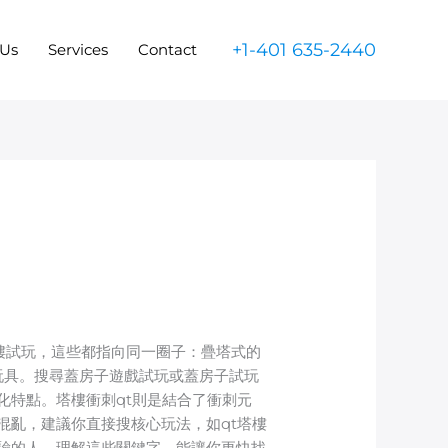
+1-401 635-2440
 Us
Services
Contact
塔樓試玩，這些都指向同一圈子：疊塔式的
玩具。搜尋蓋房子遊戲試玩或蓋房子試玩
化特點。塔樓衝刺qt則是結合了衝刺元
混亂，建議你直接搜核心玩法，如qt塔樓
驗的人。理解這些關鍵字，能讓你更快找