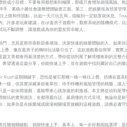
標拆成小目標，不要每局都想衝到極限，那樣只會增加崩塌風險。相
就停手，累積小勝仗會讓整體體驗更正面。第三，把娛樂視為預算管
設定投注上限和停損點，比如一天只玩五局，或輸到一定額度就休息。Towe
內。許多老玩家建議，在qt蓋房子遊戲中，觀察系統的隨機模式，
試玩不斷調整，讓遊戲成為你的盟友而非敵人。
熱門，尤其是那些喜歡節奏感強、決策快速的娛樂體驗的人。如果你最
格往上疊、像在蓋房子的獨特玩法吸引住了。這款遊戲看似簡單，實際
這篇文章都會用最清楚的方式，帶你從頭到尾了解塔樓衝刺的完整介
。希望透過這篇分享，你能快速上手，並在遊戲中找到屬於自己的樂
er Rush這類關鍵字，恐怕是被它那種一格一格往上疊、彷彿在蓋
木一樣，但其實深藏著節奏掌控、停手時機和風險管理的精髓，讓人
只是一款休閒遊戲，還能帶來心跳加速的刺激感。本文將從頭到尾帶
裡能玩的實用資訊，全都用最白話、最易懂的方式呈現。無論你是新
句：如果你是在娛樂城或賭場相關場景接觸到這種遊戲，請務必遵守
抓住幾個關鍵點，就能快速上手。基本上，每一步你都面臨選擇：是