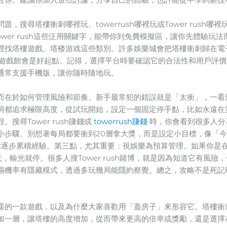
，搜尋塔樓衝刺哪裡玩、towerrush哪裡玩或Tower rush
玩或tower rush這些泛用關鍵字，能帶你到免費模擬區，讓你先體驗
裡找塔樓遊戲、塔楼游戏這些類別。許多娛樂城會把塔樓衝刺歸在電
qt遊戲館會是好起點。記得，選擇平台時要確認它的合法性和用戶評
通常支援手機版，讓你隨時隨地玩。
而在於如何管理風險和節奏。新手最常犯的錯誤就是「太衝」，一看
局都追求極限高度，從試玩開始，設定一個固定停手點，比如永遠在
搜尋Tower rush賺錢或
towerrush賺錢
時，你會看到很多人分
小步驟。別想著每局都要衝到20層拿大獎，而是設定小目標，像「今
逐步累積經驗。第三點，尤其重要：視娛樂為預算管理。如果你是在塔樓衝
，輸光就停。很多人搜Tower rush賭博，就是因為知道它有風
塌機率有隱藏模式，透過多玩幾局能隱約察覺。總之，攻略不是死記
樣的一款遊戲，以及為什麼大家喜歡用「蓋房子」來形容它。塔樓衝
加一層，讓塔樓的高度增加，從而帶來更高的倍率或獎勵，還是選擇