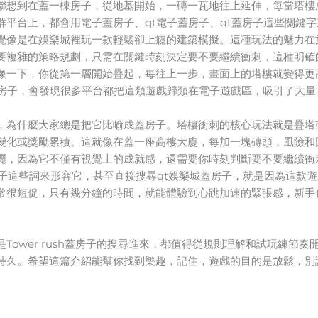
聯想到在蓋一棟房子，從地基開始，一磚一瓦地往上延伸，每當塔樓
平台上，都會用電子蓋房子、qt電子蓋房子、qt蓋房子這些關鍵字
覺像是在娛樂城裡玩一款輕鬆卻上癮的建築模擬。這種玩法的魅力在
要複雜的策略規劃，只需在關鍵時刻決定要不要繼續衝刺，這種明確
像一下，你從第一層開始疊起，每往上一步，畫面上的塔樓就變得更
蓋房子，會發現很多平台都把這類遊戲歸類在電子遊戲區，吸引了大量
，為什麼大家總是把它比喻成蓋房子。塔樓衝刺的核心玩法就是疊塔
變化或獎勵累積。這就像在蓋一座高樓大廈，每加一塊磚頭，風險和
癮，因為它不僅有視覺上的成就感，還需要你時刻判斷要不要繼續衝
房子這些詞來形容它，甚至直接搜尋qt娛樂城蓋房子，就是因為這款
常很短促，只有幾分鐘的時間，就能體驗到心跳加速的緊張感，新手
Tower rush蓋房子的搜尋進來，都值得從規則理解和試玩練節
持久。希望這篇介紹能幫你找到樂趣，記住，遊戲的目的是放鬆，別