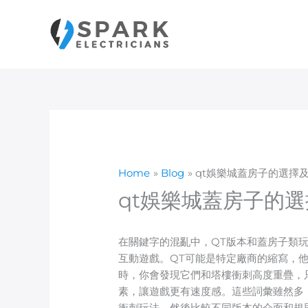
Skip
to
content
Home
Blog
qt娛樂城蓋房子的選擇
qt娛樂城蓋房子的
在關鍵字的混亂中，QT版本和蓋房子類玩
互動遊戲。QT可能是特定廠商的縮寫，
時，你會發現它們和塔樓衝刺高度重疊，
素，讓遊戲更有速度感。這些詞彙雖然多
衝刺玩法，然後比較不同版本的介面和規