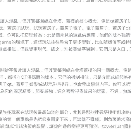
讓人混亂，但其實都圍繞在疊塔、蓋樓的核心概念。像是qt蓋房子試玩
試玩、蓋房子試玩、試玩蓋房子、蓋房子電子、電子蓋房子、蓋房子q
籤。你可以把它理解為：qt是個常見的遊戲供應商，他們的版本強
game的環境下，這些玩法往往整合了更多變數，比如隨機倍率或特
遊戲相似，但視覺更現代。總之，別被關鍵字嚇到，它們只是入口，
關鍵字常常讓人混亂，但其實都圍繞在疊塔蓋樓的同一個概念。像是q
些詞，都指向QT供應商的版本，它們的機制相似，只是介面或細節略
房子qt、蓋房子娛樂城試玩這些搜尋，也會帶出類似內容。你可以
因為它的圖形精美，節奏感強，適合喜歡視覺效果的玩家。不過，無
許多玩家在試玩後最想知道的部分，尤其是那些搜尋塔樓衝刺攻略或To
略的第一個重點是先把節奏固定下來，再談賺不賺錢。別急著追求高
樣能降低情緒決策的影響，讓你的遊戲變得更可預測。towerrush