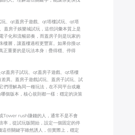
、qt蓋房子遊戲、qt塔樓試玩、qt塔
t、蓋房子娛樂城試玩，這些詞彙本質上是
調電子化和流暢節奏，而蓋房子則是玩家的
殊樓層，讓蓋樓過程更豐富。如果你搜qt
真正重要的是玩法本身：疊得穩、停得
t蓋房子試玩、qt蓋房子遊戲、qt塔樓
有差異。蓋房子遊戲試玩、蓋房子試玩、試
把它們理解為同一種玩法，在不同平台或廠
論哪個版本，核心規則都一樣：穩定的決策
wer rush賺錢的人，通常不是不會
倍率，從試玩版開始，設定一個固定的停
賺錢這些關鍵字雖然誘人，但實際上，穩定