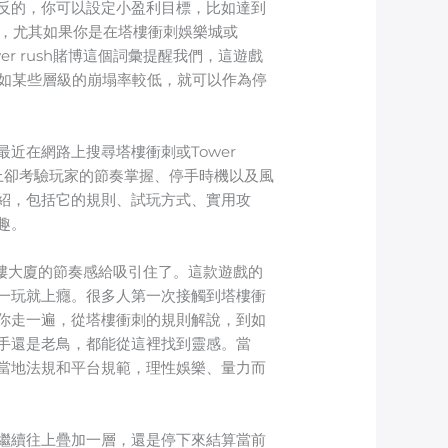
反的，你可以設定小盈利目標，比如達到
理，尤其如果你是在塔樓衝刺娛樂城或
r rush賭博這個詞彙提醒我們，這遊戲
比如某些層級的崩塌率較低，就可以作為停
近在網路上搜尋塔樓衝刺或Tower
上卻考驗玩家的節奏掌握、停手時機以及風
紹，包括它的規則、試玩方式、實用攻
趣。
高樓大廈的節奏感給吸引住了。這款遊戲的
一玩就上癮。很多人第一次接觸到塔樓衝
你走一遍，從塔樓衝刺的規則解說，到如
手還是老鳥，都能從這裡找到靈感。當
當地法規和平台規範，理性娛樂、量力而
繼續往上疊加一層，還是停下來結算當前