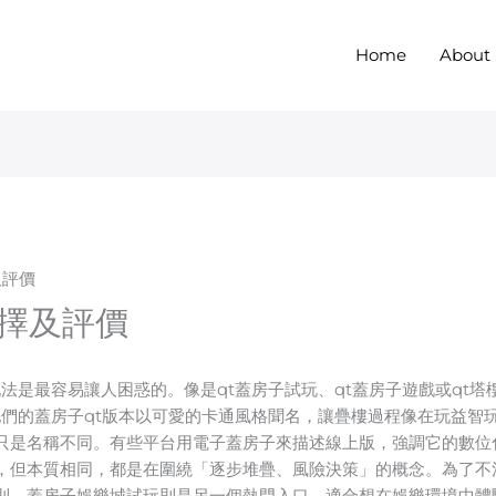
Home
About
及評價
選擇及評價
法是最容易讓人困惑的。像是qt蓋房子試玩、qt蓋房子遊戲或qt
他們的蓋房子qt版本以可愛的卡通風格聞名，讓疊樓過程像在玩益智
只是名稱不同。有些平台用電子蓋房子來描述線上版，強調它的數位
，但本質相同，都是在圍繞「逐步堆疊、風險決策」的概念。為了不
則。蓋房子娛樂城試玩則是另一個熱門入口，適合想在娛樂環境中體