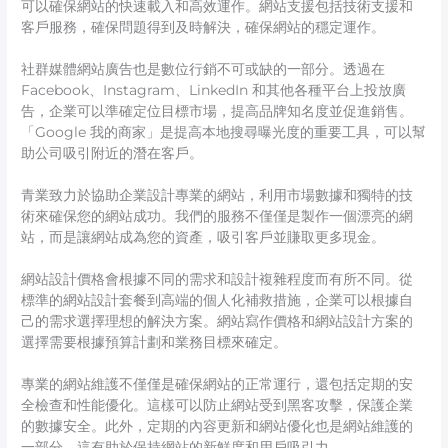
可以確保網站的快速載入和高效運作。網站支援包括技術支援和
客戶服務，確保問題得到及時解決，確保網站的穩定運作。
社群媒體網站廣告也是數位行銷不可或缺的一部分。透過在
Facebook、Instagram、LinkedIn 和其他各種平台上投放廣
告，企業可以準確定位目標市場，提高品牌知名度並促進銷售。
「Google 我的商家」是提高本地搜尋曝光度的重要工具，可以幫
助公司吸引附近的潛在客戶。
青業致力於協助企業設計專業的網站，利用市場數據和獨特的技
術來確保您的網站成功。我們的服務不僅僅是製作一個漂亮的網
站，而是讓網站成為您的資產，吸引客戶並賺取更多現金。
網站設計價格會根據不同的需求和設計複雜程度而有所不同。從
標準的網站設計套餐到高端的個人化補救措施，企業可以根據自
己的需求選擇理想的解決方案。網站寫作價格和網站設計方案的
選擇需要根據預算計劃和業務目標來確定。
專業的網站維護不僅僅是確保網站的正常運行，還包括定期的安
全檢查和性能優化。這樣可以防止網站受到黑客攻擊，保護企業
的數據安全。此外，定期的內容更新和網站優化也是網站維護的
一部分，這有助於保持網站的新鮮度和用戶吸引力。