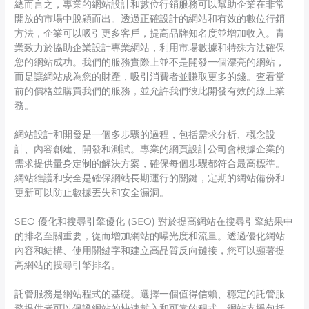
總而言之，專業的網站設計和數位行銷服務可以幫助企業在非常
開放的市場中脫穎而出。透過正確設計的網站和有效的數位行銷
方法，企業可以吸引更多客戶，提高品牌知名度並增加收入。青
業致力於協助企業設計專業網站，利用市場數據和特殊方法確保
您的網站成功。我們的服務實際上並不是開發一個漂亮的網站，
而是讓網站成為您的財產，吸引消費者並賺取更多的錢。查看當
前的價格並購買我們的服務，並允許我們彼此開發有效的線上業
務。
網站設計和開發是一個多步驟的過程，包括需求分析、概念設
計、內容創建、開發和測試。專業的網頁設計公司會根據企業的
需求提供量身定制的解決方案，確保每個步驟都符合最高標準。
網站維護和安全是確保網站長期運行的關鍵，定期的網站備份和
更新可以防止數據丟失和安全漏洞。
SEO 優化和搜尋引擎優化 (SEO) 對於提高網站在搜尋引擎結果中
的排名至關重要，從而增加網站的曝光度和流量。透過優化網站
內容和結構、使用關鍵字和建立高品質反向鏈接，您可以顯著提
高網站的搜尋引擎排名。
託管服務是網站程式的基礎。選擇一個值得信賴、穩定的託管服
務提供者可以保證網站的快速載入和可靠的程式。網站支援包括