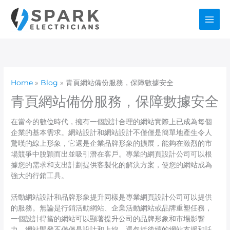
Skip
to
content
Home
Blog
青頁網站備份服務，保障數據安全
青頁網站備份服務，保障數據安全
在當今的數位時代，擁有一個設計合理的網站實際上已成為每個
企業的基本需求。網站設計和網站設計不僅僅是簡單地產生令人
驚嘆的線上形象，它還是企業品牌形象的擴展，能夠在激烈的市
場競爭中脫穎而出並吸引潛在客戶。專業的網頁設計公司可以根
據您的需求和支出計劃提供客製化的解決方案，使您的網站成為
強大的行銷工具。
活動網站設計和品牌形象提升同樣是專業網頁設計公司可以提供
的服務。無論是行銷活動網站、企業活動網站或品牌重塑任務，
一個設計得當的網站可以顯著提升公司的品牌形象和市場影響
力。網站開發不僅僅是設計和上線，還包括後續的網站支援和託